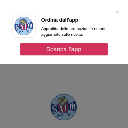
×
Per migliorare l'esperienza dell'utente, questo sito utilizza cookie tecnici e
di terze parti. Proseguendo nella navigazione, acconsenti all'uso dei
×
cookie
.
OK
Ordina dall'app
Language
ROSTICCERIA SNACK MAMBO
Approfitta delle promozioni e rimani
aggiornato sulle novità.
Scarica l'app
Più info
ROSTICCERIA SNACK MAMBO
Orario di oggi:
Menù /
reparto Kinder®
Kinder Fiesta singolo