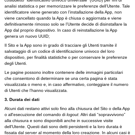
cosiddetto “identificativo univoco universale” (UUID) per fini di
analisi statistica o per memorizzare le preferenze dell’Utente. Tale
identificatore viene generato con l’installazione della App, non
viene cancellato quando la App è chiusa o aggiornata e viene
definitivamente rimosso solo se l’Utente decide di disinstallare la
App dal proprio dispositivo. In caso di reinstallazione la App
genera un nuovo UUID;
Il Sito e la App sono in grado di tracciare gli Utenti tramite il
salvataggio di un codice di identificazione univoco del loro
dispositivo, per finalità statistiche o per conservare le preferenze
degli Utenti.
Le pagine possono inoltre contenere delle immagini particolari
che consentono di determinare se una certa pagina è stata
visualizzata o meno e, in caso affermativo, conteggiare il numero
di Utenti che l’hanno visualizzata.
3. Durata dei dati
Alcuni dati restano attivi solo fino alla chiusura del Sito o della App
o all'esecuzione del comando di
logout
. Altri dati “sopravvivono”
alla chiusura e sono disponibili anche in successive visite
dell'Utente. Questi dati sono detti persistenti e la loro durata è
fissata dal
server
al momento della loro creazione. In alcuni casi è