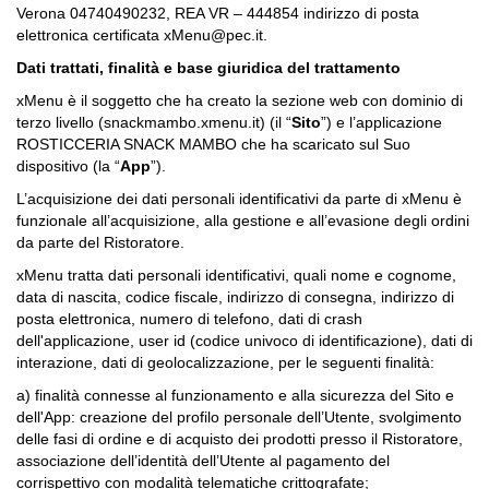
Verona 04740490232, REA VR – 444854
indirizzo di posta
elettronica certificata xMenu@pec.it.
Dati trattati, finalità e base giuridica del trattamento
xMenu è il soggetto che ha creato la sezione web con dominio di
terzo livello (snackmambo.xmenu.it) (il “
Sito
”) e l’applicazione
ROSTICCERIA SNACK MAMBO che ha scaricato sul Suo
dispositivo (la “
App
”).
L’acquisizione dei dati personali identificativi da parte di xMenu è
funzionale all’acquisizione, alla gestione e all’evasione degli ordini
da parte del Ristoratore.
xMenu tratta dati personali identificativi, quali nome e cognome,
data di nascita, codice fiscale, indirizzo di consegna, indirizzo di
posta elettronica, numero di telefono, dati di crash
dell'applicazione, user id (codice univoco di identificazione), dati di
interazione, dati di geolocalizzazione, per le seguenti finalità:
a) finalità connesse al funzionamento e alla sicurezza del Sito e
dell'App: creazione del profilo personale dell’Utente, svolgimento
delle fasi di ordine e di acquisto dei prodotti presso il Ristoratore,
associazione dell’identità dell’Utente al pagamento del
corrispettivo con modalità telematiche crittografate;