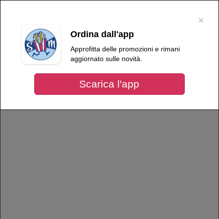
×
Per migliorare l'esperienza dell'utente, questo sito utilizza cookie tecnici e
di terze parti. Proseguendo nella navigazione, acconsenti all'uso dei
×
cookie
.
OK
Ordina dall'app
Language
ROSTICCERIA SNACK MAMBO
Approfitta delle promozioni e rimani
aggiornato sulle novità.
Scarica l'app
Più info
ROSTICCERIA SNACK MAMBO
Orario di oggi:
Menù /
Focacce Ripiene
Focaccia alla polpa